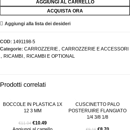
AGGIUNGI AL CARRELLO
ACQUISTA ORA
Aggiungi alla lista dei desideri
COD:
1491198-5
Categorie:
CARROZZERIE
,
CARROZZERIE E ACCESSORI
,
RICAMBI
,
RICAMBI E OPTIONAL
Prodotti correlati
-5%
-5%
BOCCOLE IN PLASTICA 1X
CUSCINETTO PALO
ESAURITO
12 3 MM
POSTERUIRE FLANGIATO
1/4 3/8 1/8
€
10.49
€
11.04
Aggiungi al carrello
€
8.70
€
9.16