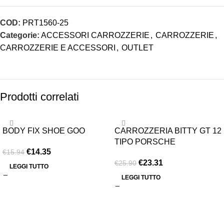
COD:
PRT1560-25
Categorie:
ACCESSORI CARROZZERIE
,
CARROZZERIE
,
CARROZZERIE E ACCESSORI
,
OUTLET
Prodotti correlati
-10%
-10%
BODY FIX SHOE GOO
CARROZZERIA BITTY GT 12
ESAURITO
ESAURITO
TIPO PORSCHE
€
14.35
€
15.94
€
23.31
€
25.90
LEGGI TUTTO
LEGGI TUTTO