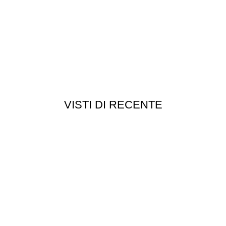
VISTI DI RECENTE
Chi siamo
Chi siamo
Consegna e spedizioni
Privacy e cookie