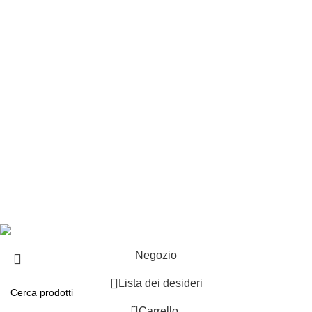
Customer service
Punti vendita
Esplosi
Contattaci
Resi
EXTRA
Brand
Offerte speciali
Copyright ©2025 B-Racing email
info@b-racing.it
Tel.
0584396052
- P.I 01705940466 - Webdesign
Gargano Adv
Negozio
Lista dei desideri
0
Carrello