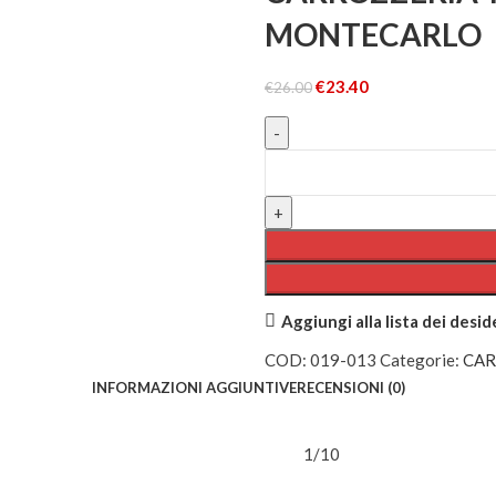
MONTECARLO
€
23.40
€
26.00
Aggiungi alla lista dei desid
COD:
019-013
Categorie:
CAR
INFORMAZIONI AGGIUNTIVE
RECENSIONI (0)
1/10