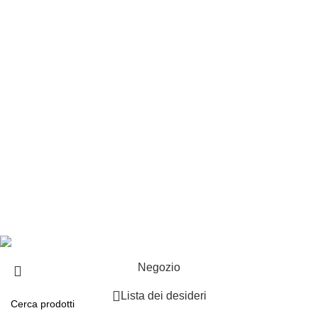
Customer service
Punti vendita
Esplosi
Contattaci
Resi
EXTRA
Brand
Offerte speciali
Copyright ©2025 B-Racing email
info@b-racing.it
Tel.
0584396052
- P.I 01705940466 - Webdesign
Gargano Adv
Negozio
Lista dei desideri