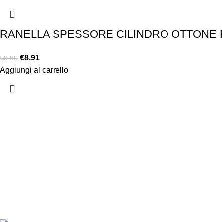
RANELLA SPESSORE CILINDRO OTTONE 
€
8.91
€
9.90
Aggiungi al carrello
Chi siamo
Chi siamo
Consegna e sp
Privacy e cook
Copyright ©2025 B-Racing email
info@b-racing.it
Tel.
0584396