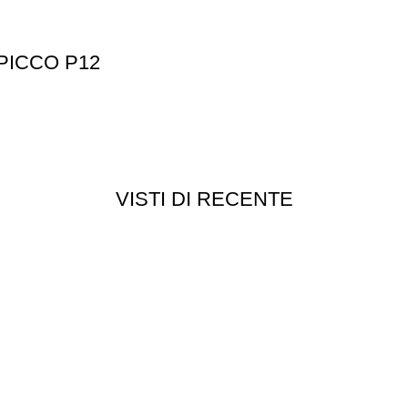
PICCO P12
VISTI DI RECENTE
Customer service
Punti vendita
edizioni
Esplosi
ie
Contattaci
Resi
052
- P.I 01705940466 - Webdesign
Gargano Adv