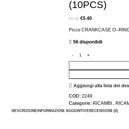
(10PCS)
€
5.40
€
6.00
Picco CRANKCASE O-­-RIN
56 disponibili
Aggiungi alla lista dei des
COD:
2249
Categorie:
RICAMBI
,
RICA
DESCRIZIONE
INFORMAZIONI AGGIUNTIVE
RECENSIONI (0)