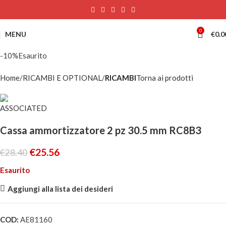
0
MENU
€
0.0
-10%
Esaurito
Home
RICAMBI E OPTIONAL
RICAMBI
Torna ai prodotti
Cassa ammortizzatore 2 pz 30.5 mm RC8B3
€
25.56
€
28.40
Esaurito
Aggiungi alla lista dei desideri
COD:
AE81160