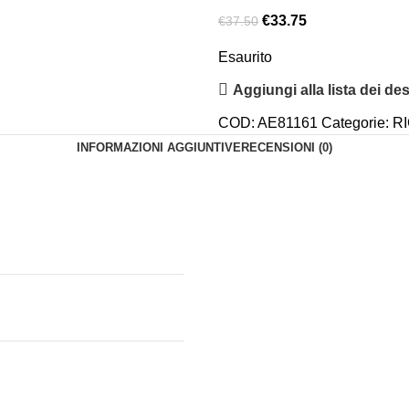
€
33.75
€
37.50
Esaurito
Aggiungi alla lista dei des
COD:
AE81161
Categorie:
R
INFORMAZIONI AGGIUNTIVE
RECENSIONI (0)