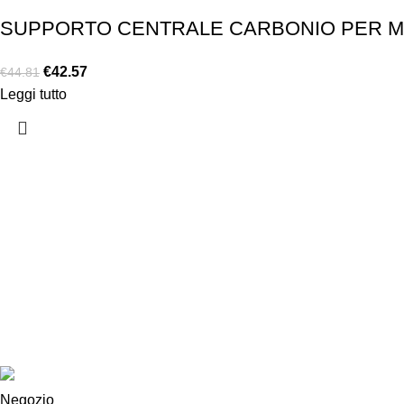
SUPPORTO CENTRALE CARBONIO PER MOL
€
42.57
€
44.81
Leggi tutto
Chi siamo
Chi siamo
Consegna e sp
Privacy e cook
Copyright ©2025 B-Racing email
info@b-racing.it
Tel.
0584396
Negozio