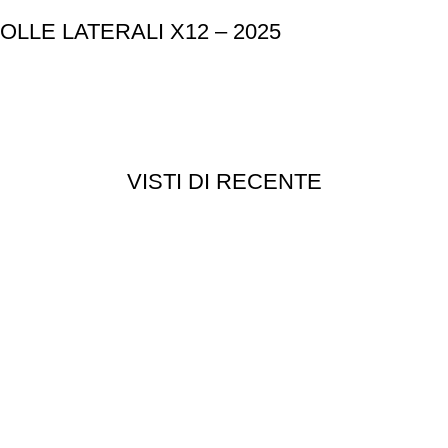
LE LATERALI X12 – 2025
VISTI DI RECENTE
Customer service
Punti vendita
edizioni
Esplosi
ie
Contattaci
Resi
052
- P.I 01705940466 - Webdesign
Gargano Adv