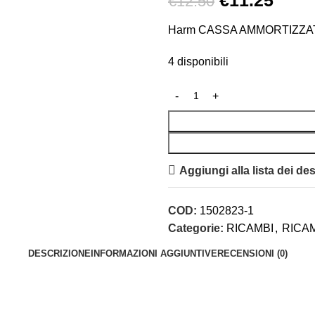
€
11.25
€
12.50
Harm CASSA AMMORTIZZ
4 disponibili
Aggiungi alla lista dei des
COD:
1502823-1
Categorie:
RICAMBI
,
RICAM
DESCRIZIONE
INFORMAZIONI AGGIUNTIVE
RECENSIONI (0)