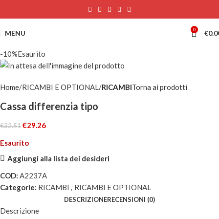
0
MENU
€
0.0
-10%
Esaurito
Home
RICAMBI E OPTIONAL
RICAMBI
Torna ai prodotti
Cassa differenzia tipo
€
29.26
€
32.51
Esaurito
Aggiungi alla lista dei desideri
COD:
A2237A
Categorie:
RICAMBI
,
RICAMBI E OPTIONAL
DESCRIZIONE
RECENSIONI (0)
Descrizione