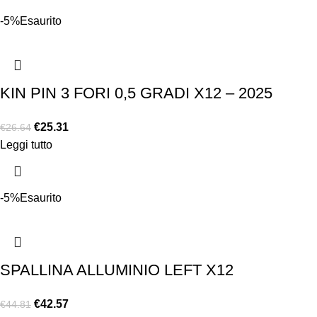
-5%
Esaurito
KIN PIN 3 FORI 0,5 GRADI X12 – 2025
€
25.31
€
26.64
Leggi tutto
-5%
Esaurito
SPALLINA ALLUMINIO LEFT X12
€
42.57
€
44.81