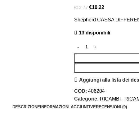
€
10.22
€
12.77
Shepherd CASSA DIFFERE
13 disponibili
Aggiungi alla lista dei des
COD:
406204
Categorie:
RICAMBI
,
RICAM
DESCRIZIONE
INFORMAZIONI AGGIUNTIVE
RECENSIONI (0)