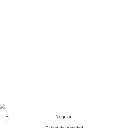
Privacy e cookie
Customer service
Punti vendita
Esplosi
Contattaci
Resi
EXTRA
Brand
Offerte speciali
Copyright ©2025 B-Racing email
info@b-racing.it
Tel.
0584396052
- P.I 01705940466 - Webdesign
Gargano Adv
Negozio