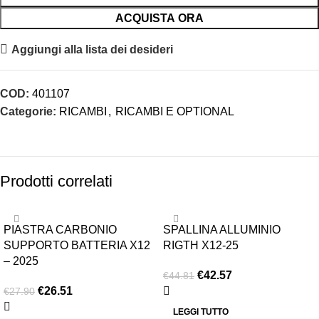
ACQUISTA ORA
Aggiungi alla lista dei desideri
COD:
401107
Categorie:
RICAMBI
,
RICAMBI E OPTIONAL
Prodotti correlati
-5%
-5%
PIASTRA CARBONIO
SPALLINA ALLUMINIO
ESAURITO
ESAURITO
SUPPORTO BATTERIA X12
RIGTH X12-25
– 2025
€
42.57
€
44.81
€
26.51
€
27.90
LEGGI TUTTO