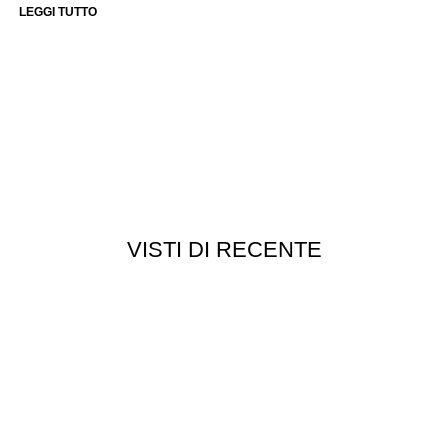
LEGGI TUTTO
VISTI DI RECENTE
Chi siamo
Chi siamo
Consegna e spedizioni