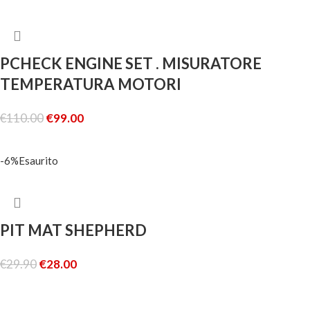
PCHECK ENGINE SET . MISURATORE
TEMPERATURA MOTORI
€
110.00
€
99.00
AGGIUNGI AL CARRELLO
-6%
Esaurito
PIT MAT SHEPHERD
€
29.90
€
28.00
LEGGI TUTTO