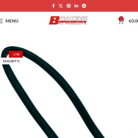
0
MENU
€
0.0
-10%
ESAURITO