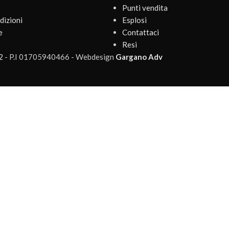
Punti vendita
dizioni
Esplosi
e
Contattaci
Resi
2
- P.I 01705940466 - Webdesign
Gargano Adv