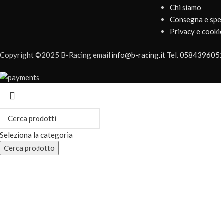
Chi siamo
Consegna e spe
Privacy e cooki
Copyright ©2025 B-Racing email
info@b-racing.it
Tel.
058439605
Seleziona la categoria
Cerca prodotto