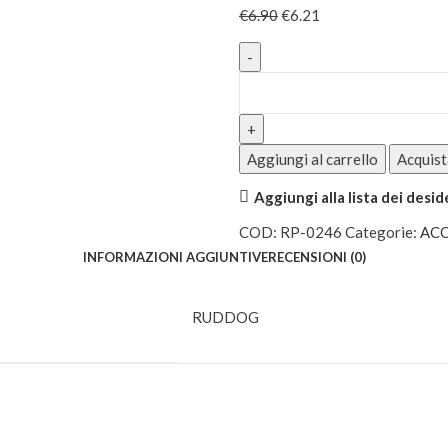
€
6.90
€
6.21
Aggiungi al carrello
Acquist
Aggiungi alla lista dei desid
COD:
RP-0246
Categorie:
ACC
INFORMAZIONI AGGIUNTIVE
RECENSIONI (0)
RUDDOG