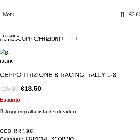
0
Menu
€
0.0
-10%
ESAURITO
Home
SCOPPIO
FRIZIONI
CEPPO FRIZIONE B RACING RALLY 1-8
€
13.50
€
15.00
Esaurito
Aggiungi alla lista dei desideri
COD:
BR 1302
Categorie:
FRIZIONI
,
SCOPPIO