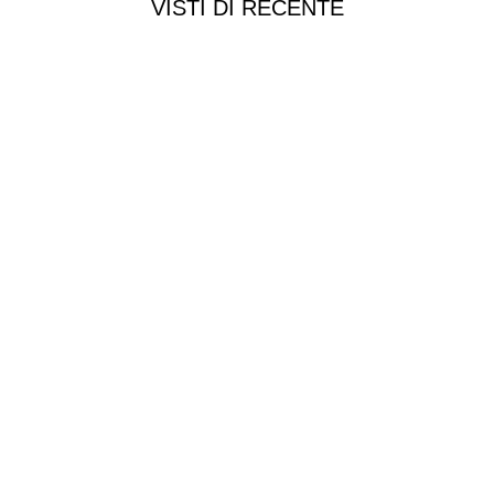
VISTI DI RECENTE
Chi siamo
Chi siamo
Consegna e spedizioni
Privacy e cookie
Customer service
Punti vendita
Esplosi
Contattaci
Resi
EXTRA