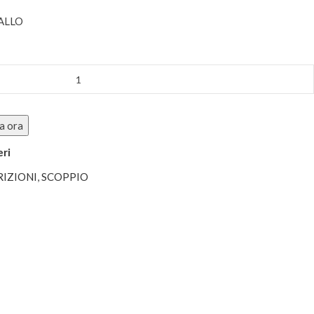
IALLO
a ora
eri
RIZIONI
,
SCOPPIO