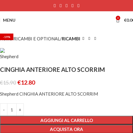
0
MENU
€
0.0
-19%
Home
RICAMBI E OPTIONAL
RICAMBI
CINGHIA ANTERIORE ALTO SCORRIM
€
12.80
€
15.90
Shepherd CINGHIA ANTERIORE ALTO SCORRIM
AGGIUNGI AL CARRELLO
ACQUISTA ORA