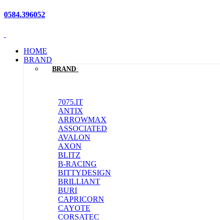
0
0
0
0584.396052
HOME
BRAND
BRAND
7075.IT
ANTIX
ARROWMAX
ASSOCIATED
AVALON
AXON
BLITZ
B-RACING
BITTYDESIGN
BRILLIANT
BURI
CAPRICORN
CAYOTE
CORSATEC