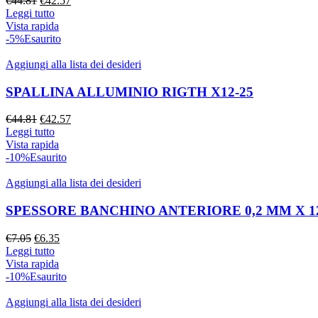
€
44.81
€
42.57
prezzo
prezzo
Leggi tutto
originale
attuale
Vista rapida
era:
è:
-5%
Esaurito
€44.81.
€42.57.
Aggiungi alla lista dei desideri
SPALLINA ALLUMINIO RIGTH X12-25
Il
Il
€
44.81
€
42.57
prezzo
prezzo
Leggi tutto
originale
attuale
Vista rapida
era:
è:
-10%
Esaurito
€44.81.
€42.57.
Aggiungi alla lista dei desideri
SPESSORE BANCHINO ANTERIORE 0,2 MM X 1
Il
Il
€
7.05
€
6.35
prezzo
prezzo
Leggi tutto
originale
attuale
Vista rapida
era:
è:
-10%
Esaurito
€7.05.
€6.35.
Aggiungi alla lista dei desideri