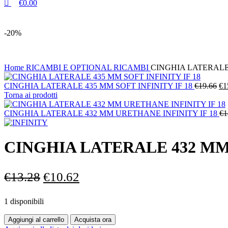
OLII
€
0.00
PULIZIA
GOMME E ACCESSORI
-20%
GOMME
ACCESSORI PER GOMME
ABBIGLIAMENTO
Home
RICAMBI E OPTIONAL
RICAMBI
CINGHIA LATERALE 
ACCESSORI
Il
CINGHIA LATERALE 435 MM SOFT INFINITY IF 18
€
19.66
€
1
BORSE
pr
Torna ai prodotti
CORONE
ori
PIGNONI
era
CINGHIA LATERALE 432 MM URETHANE INFINITY IF 18
€
1
CUSCINETTI
€1
UTENSILI
CINGHIA LATERALE 432 MM 
Il
Il
€
13.28
€
10.62
prezzo
prezzo
1 disponibili
originale
attuale
CINGHIA
era:
è:
Aggiungi al carrello
Acquista ora
LATERALE