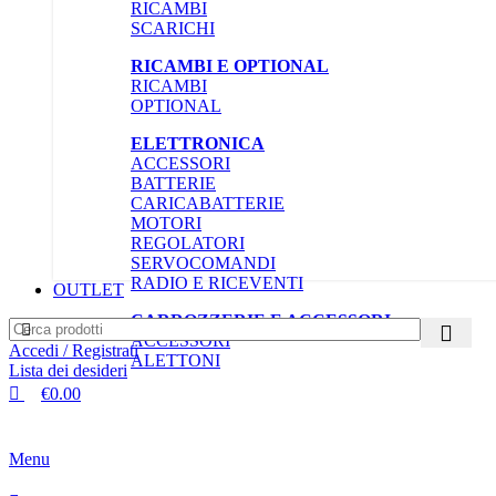
RICAMBI
PEPE GROUP
SCARICHI
PICCO
RICAMBI E OPTIONAL
PMT
RICAMBI
POWER HD
OPTIONAL
PROTOFORM
RC CAVALIERI
ELETTRONICA
REDS
ACCESSORI
RIDE
BATTERIE
RUDDOG
CARICABATTERIE
RUNNER TIME
MOTORI
SANWA
REGOLATORI
SHEPHERD
SERVOCOMANDI
SKYRC
RADIO E RICEVENTI
OUTLET
SPIDER GRIP
SRT
CARROZZERIE E ACCESSORI
SUNPADOW
ACCESSORI
TONISPORT
Accedi / Registrati
ALETTONI
XRAY
Lista dei desideri
CARROZZERIE
XTREME AERODYNAMICS
€
0.00
COLORI
ZOO RACING
CHIMICI
ADDITIVI
Menu
COLLE