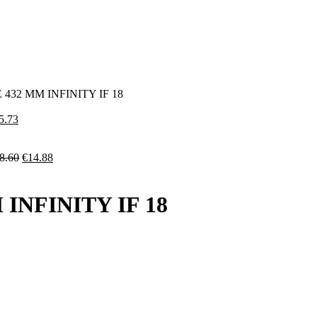
432 MM INFINITY IF 18
Il
5.73
ezzo
prezzo
ginale
attuale
:
è:
Il
Il
8.60
€
14.88
9.66.
€15.73.
prezzo
prezzo
originale
attuale
era:
è:
INFINITY IF 18
€18.60.
€14.88.