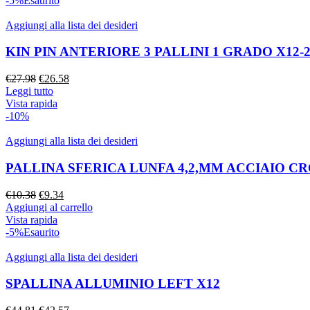
-5%
Esaurito
€11.04.
€10.49.
Aggiungi alla lista dei desideri
KIN PIN ANTERIORE 3 PALLINI 1 GRADO X12-2
Il
Il
€
27.98
€
26.58
prezzo
prezzo
Leggi tutto
originale
attuale
Vista rapida
era:
è:
-10%
€27.98.
€26.58.
Aggiungi alla lista dei desideri
PALLINA SFERICA LUNFA 4,2,MM ACCIAIO C
Il
Il
€
10.38
€
9.34
prezzo
prezzo
Aggiungi al carrello
originale
attuale
Vista rapida
era:
è:
-5%
Esaurito
€10.38.
€9.34.
Aggiungi alla lista dei desideri
SPALLINA ALLUMINIO LEFT X12
Il
Il