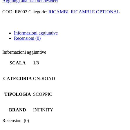
Aggiungi alla lista dei desideri
€13.28.
€10.62.
432
MM
COD:
R8002
Categorie:
RICAMBI
,
RICAMBI E OPTIONAL
INFINITY
IF
18
quantità
Informazioni aggiuntive
Recensioni (0)
Informazioni aggiuntive
SCALA
1/8
CATEGORIA
ON-ROAD
TIPOLOGIA
SCOPPIO
BRAND
INFINITY
Recensioni (0)