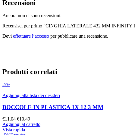
Recensioni
Ancora non ci sono recensioni.
Recensisci per primo “CINGHIA LATERALE 432 MM INFINITY I
Devi
effettuare l’accesso
per pubblicare una recensione.
Prodotti correlati
-5%
Aggiungi alla lista dei desideri
BOCCOLE IN PLASTICA 1X 12 3 MM
Il
Il
€
11.04
€
10.49
prezzo
prezzo
Aggiungi al carrello
originale
attuale
Vista rapida
era:
è: