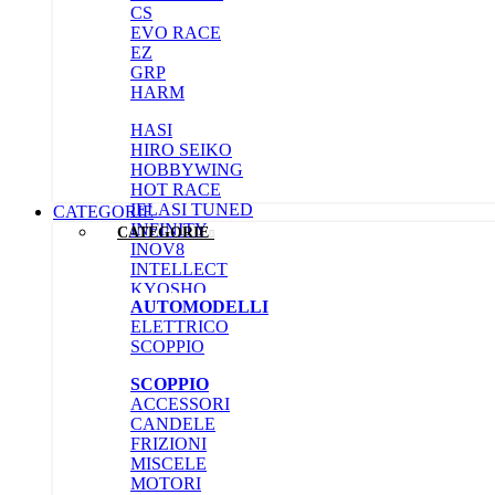
CS
EVO RACE
EZ
GRP
HARM
HASI
HIRO SEIKO
HOBBYWING
HOT RACE
IELASI TUNED
CATEGORIE
INFINITY
CATEGORIE
INOV8
INTELLECT
KYOSHO
AUTOMODELLI
LENSBODIES
ELETTRICO
LRP
SCOPPIO
MATRIX
MON-TECH
SCOPPIO
MONACO RC
ACCESSORI
MR33
CANDELE
MUGEN
FRIZIONI
MYGHTY GRIPPER
MISCELE
NOSRAM
MOTORI
ORCA