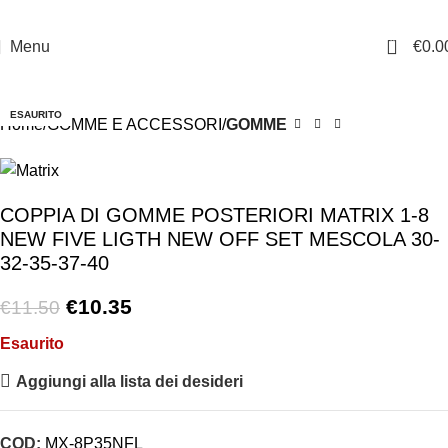
0
Menu
€
0.0
-10%
ESAURITO
Home
GOMME E ACCESSORI
GOMME
COPPIA DI GOMME POSTERIORI MATRIX 1-8
NEW FIVE LIGTH NEW OFF SET MESCOLA 30-
32-35-37-40
€
10.35
€
11.50
Esaurito
Aggiungi alla lista dei desideri
COD:
MX-8P35NFL