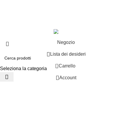
Offerte speciali
Copyright ©2025 B-Racing email
info@b-racing.it
Tel.
0584396052
- P.I 01705940466 - Webdesign
Gargano Adv
Negozio
Lista dei desideri
0
Carrello
Seleziona la categoria
Account