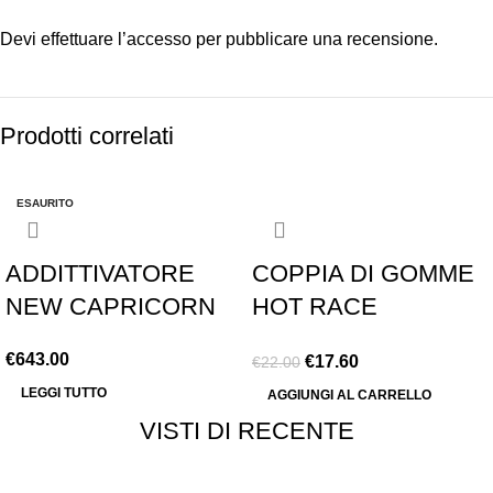
Devi
effettuare l’accesso
per pubblicare una recensione.
Prodotti correlati
ESAURITO
-20%
ADDITTIVATORE
COPPIA DI GOMME
NEW CAPRICORN
HOT RACE
MODELLO HAVANA
€
643.00
€
17.60
€
22.00
INCOLLATE SU
LEGGI TUTTO
AGGIUNGI AL CARRELLO
CERCHIO
VISTI DI RECENTE
MESCOLA TIPO S –
SS – M – HARD –