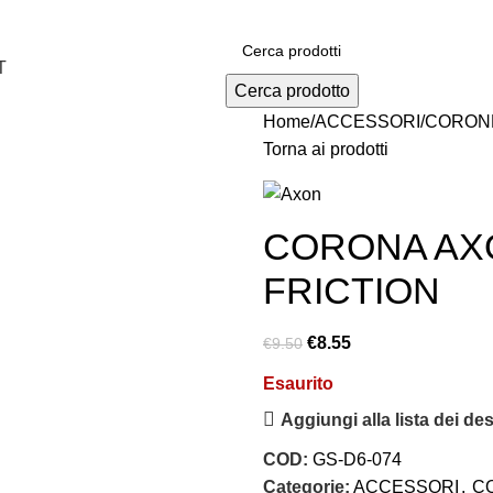
T
Cerca prodotto
Home
ACCESSORI
CORON
Torna ai prodotti
CORONA AXO
FRICTION
€
8.55
€
9.50
Esaurito
Aggiungi alla lista dei des
COD:
GS-D6-074
Categorie:
ACCESSORI
,
C