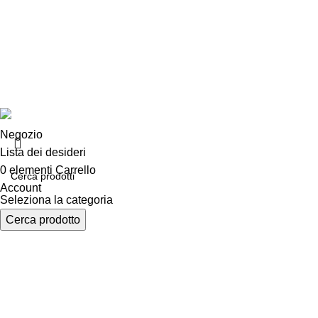
Chi siamo
Consegna e sp
Privacy e cook
Copyright ©2025 B-Racing email
info@b-racing.it
Tel.
0584396
Negozio
Lista dei desideri
0
elementi
Carrello
Account
Seleziona la categoria
Cerca prodotto