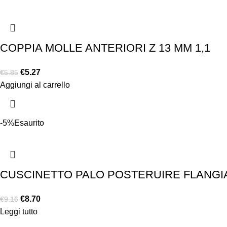
COPPIA MOLLE ANTERIORI Z 13 MM 1,1
€
5.27
€
5.85
Aggiungi al carrello
-5%
Esaurito
CUSCINETTO PALO POSTERUIRE FLANGIATO
€
8.70
€
9.16
Leggi tutto