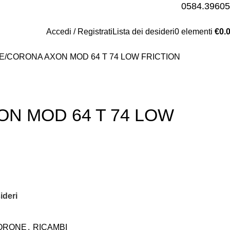
0584.3960
Accedi / Registrati
Lista dei desideri
0
elementi
€
0.
E
CORONA AXON MOD 64 T 74 LOW FRICTION
N MOD 64 T 74 LOW
ideri
ORONE
,
RICAMBI