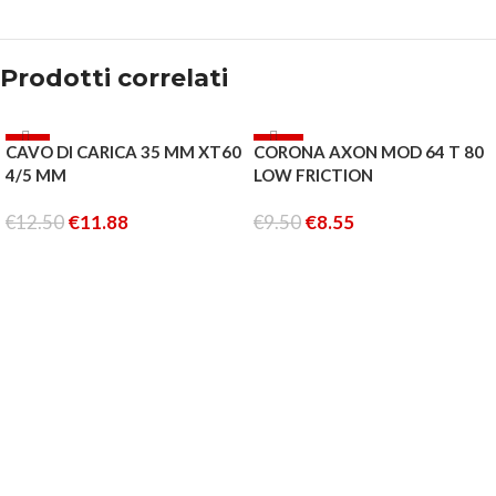
Prodotti correlati
-5%
-10%
CAVO DI CARICA 35 MM XT60
CORONA AXON MOD 64 T 80
ESAURITO
ESAURITO
4/5 MM
LOW FRICTION
€
12.50
€
11.88
€
9.50
€
8.55
LEGGI TUTTO
LEGGI TUTTO