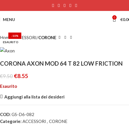
0
MENU
€
0.0
-10%
Home
ACCESSORI
CORONE
ESAURITO
CORONA AXON MOD 64 T 82 LOW FRICTION
€
8.55
€
9.50
Esaurito
Aggiungi alla lista dei desideri
COD:
GS-D6-082
Categorie:
ACCESSORI
,
CORONE