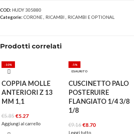
COD:
HUDY 305880
Categorie:
CORONE
,
RICAMBI
,
RICAMBI E OPTIONAL
Prodotti correlati
-10%
-5%
ESAURITO
COPPIA MOLLE
CUSCINETTO PALO
ANTERIORI Z 13
POSTERUIRE
MM 1,1
FLANGIATO 1/4 3/8
1/8
€
5.85
€
5.27
Aggiungi al carrello
€
9.16
€
8.70
Leggi tutto