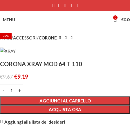
0
MENU
€
0.0
-5%
Home
ACCESSORI
CORONE
CORONA XRAY MOD 64 T 110
€
9.19
€
9.67
AGGIUNGI AL CARRELLO
ACQUISTA ORA
Aggiungi alla lista dei desideri