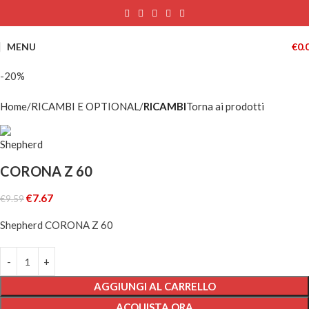
MENU
€
0.
-20%
Home
RICAMBI E OPTIONAL
RICAMBI
Torna ai prodotti
CORONA Z 60
€
7.67
€
9.59
Shepherd CORONA Z 60
AGGIUNGI AL CARRELLO
ACQUISTA ORA