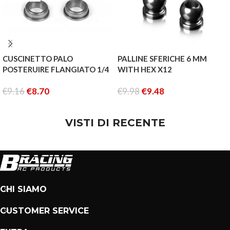
CUSCINETTO PALO
PALLINE SFERICHE 6 MM
POSTERUIRE FLANGIATO 1/4
WITH HEX X12
3/8 1/8
€
9.16
€
8.70
€
9.98
€
9.48
LEGGI TUTTO
AGGIUNGI AL CARRELLO
VISTI DI RECENTE
CHI SIAMO
CUSTOMER SERVICE