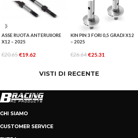
ASSE RUOTA ANTERUIIORE
KIN PIN 3 FORI 0,5 GRADI X12
X12 – 2025
– 2025
€
20.65
€
19.62
€
26.64
€
25.31
LEGGI TUTTO
LEGGI TUTTO
VISTI DI RECENTE
CHI SIAMO
CUSTOMER SERVICE