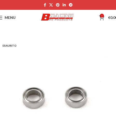
0
MENU
€
0.0
ESAURITO