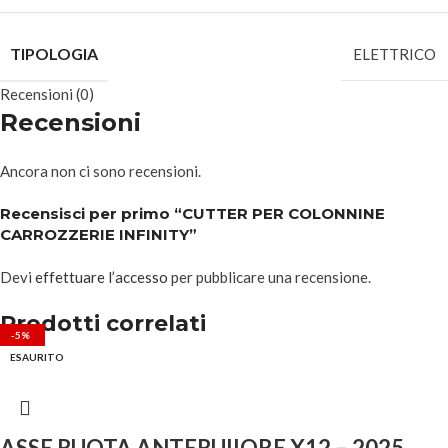
TIPOLOGIA
ELETTRICO
Recensioni (0)
Recensioni
Ancora non ci sono recensioni.
Recensisci per primo “CUTTER PER COLONNINE
CARROZZERIE INFINITY”
Devi
effettuare l’accesso
per pubblicare una recensione.
Prodotti correlati
-10%
-20%
-5%
-5%
-5%
-5%
-5%
-5%
ESAURITO
ESAURITO
ESAURITO
ESAURITO
ESAURITO
ASSE RUOTA ANTERUIIORE X12 – 2025