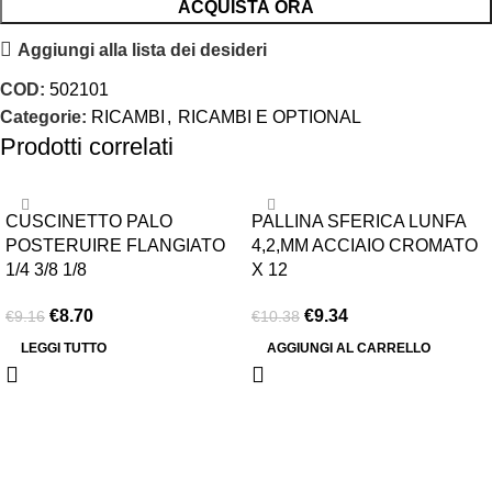
ACQUISTA ORA
Aggiungi alla lista dei desideri
COD:
502101
Categorie:
RICAMBI
,
RICAMBI E OPTIONAL
Prodotti correlati
-5%
-10%
CUSCINETTO PALO
PALLINA SFERICA LUNFA
ESAURITO
POSTERUIRE FLANGIATO
4,2,MM ACCIAIO CROMATO
1/4 3/8 1/8
X 12
€
8.70
€
9.34
€
9.16
€
10.38
LEGGI TUTTO
AGGIUNGI AL CARRELLO