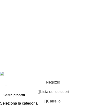
Punti vendita
Esplosi
Contattaci
Resi
EXTRA
Brand
Offerte speciali
Copyright ©2025 B-Racing email
info@b-racing.it
Tel.
0584396052
- P.I 01705940466 - Webdesign
Gargano Adv
Negozio
Lista dei desideri
0
Carrello
Seleziona la categoria