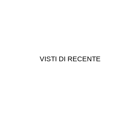
VISTI DI RECENTE
Chi siamo
Chi siamo
Consegna e spedizioni
Privacy e cookie
Customer service