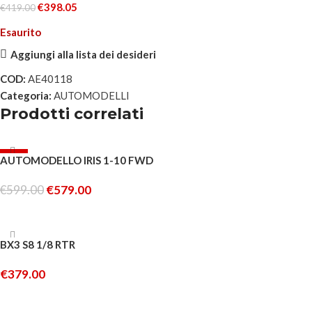
€
398.05
€
419.00
Esaurito
Aggiungi alla lista dei desideri
COD:
AE40118
Categoria:
AUTOMODELLI
Prodotti correlati
-3%
AUTOMODELLO IRIS 1-10 FWD
ESAURITO
€
599.00
€
579.00
LEGGI TUTTO
ESAURITO
BX3 S8 1/8 RTR
€
379.00
LEGGI TUTTO