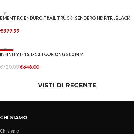
LEGGI TUTTO
ESAURITO
EMENT RC ENDURO TRAIL TRUCK , SENDERO HD RTR , BLACK
€
399.99
LEGGI TUTTO
-10%
INFINITY IF15 1-10 TOURIONG 200 MM
ESAURITO
€
720.00
€
648.00
LEGGI TUTTO
VISTI DI RECENTE
CHI SIAMO
Chi siamo