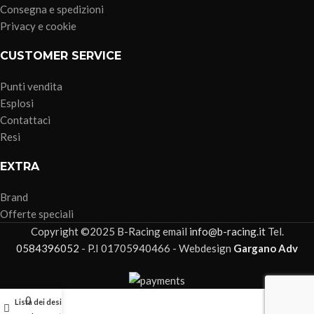
Consegna e spedizioni
Privacy e cookie
CUSTOMER SERVICE
Punti vendita
Esplosi
Contattaci
Resi
EXTRA
Brand
Offerte speciali
Copyright ©2025 B-Racing email
info@b-racing.it
Tel.
0584396052
- P.I 01705940466 - Webdesign
Gargano Adv
0
Lista dei desideri
Account