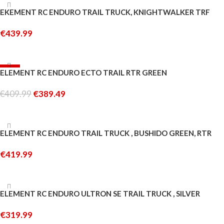
ESAURITO
EKEMENT RC ENDURO TRAIL TRUCK, KNIGHTWALKER TRF
€
439.99
LEGGI TUTTO
-5%
ELEMENT RC ENDURO ECTO TRAIL RTR GREEN
ESAURITO
€
409.99
€
389.49
LEGGI TUTTO
ESAURITO
ELEMENT RC ENDURO TRAIL TRUCK , BUSHIDO GREEN, RTR
€
419.99
LEGGI TUTTO
ESAURITO
ELEMENT RC ENDURO ULTRON SE TRAIL TRUCK , SILVER
€
319.99