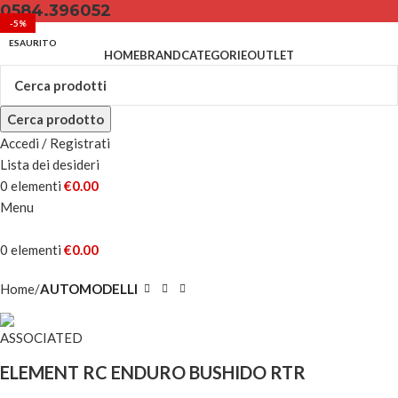
0584.396052
-5%
ESAURITO
HOME
BRAND
CATEGORIE
OUTLET
Cerca prodotto
Accedi / Registrati
Lista dei desideri
0
elementi
€
0.00
Menu
0
elementi
€
0.00
Home
AUTOMODELLI
ELEMENT RC ENDURO BUSHIDO RTR