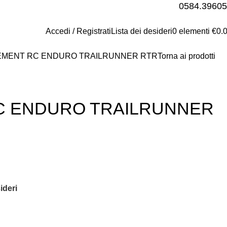
0584.3960
Accedi / Registrati
Lista dei desideri
0
elementi
€
0.
EMENT RC ENDURO TRAILRUNNER RTR
Torna ai prodotti
C ENDURO TRAILRUNNER
ideri