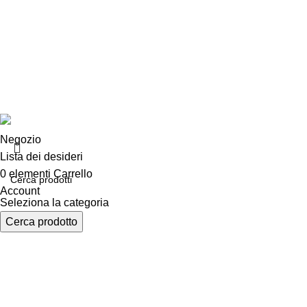
Chi siamo
Consegna e sp
Privacy e cook
Copyright ©2025 B-Racing email
info@b-racing.it
Tel.
0584396
Negozio
Lista dei desideri
0
elementi
Carrello
Account
Seleziona la categoria
Cerca prodotto