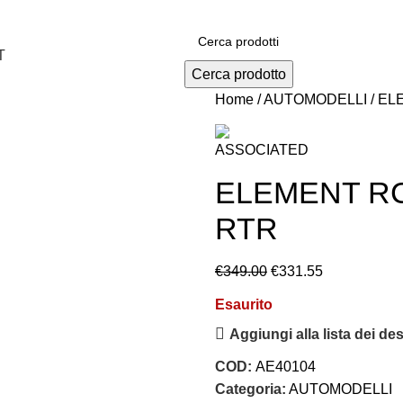
T
Cerca prodotto
Home
AUTOMODELLI
EL
ELEMENT R
RTR
€
349.00
€
331.55
Esaurito
Aggiungi alla lista dei des
COD:
AE40104
Categoria:
AUTOMODELLI