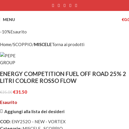
MENU
€
0.
-10%
Esaurito
Home
SCOPPIO
MISCELE
Torna ai prodotti
ENERGY COMPETITION FUEL OFF ROAD 25% 2
LITRI COLORE ROSSO FLOW
€
31.50
€
35.00
Esaurito
Aggiungi alla lista dei desideri
COD:
ENY252O - NEW - VORTEX
Categorie:
MISCELE
,
SCOPPIO