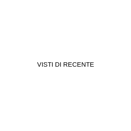
VISTI DI RECENTE
Chi siamo
Chi siamo
Consegna e spedizioni
Privacy e cookie