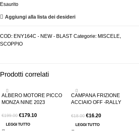
Esaurito
Aggiungi alla lista dei desideri
COD:
ENY164C - NEW - BLAST
Categorie:
MISCELE
,
SCOPPIO
Prodotti correlati
-10%
-10%
ALBERO MOTORE PICCO
CAMPANA FRIZIONE
ESAURITO
ESAURITO
MONZA NINE 2023
ACCIAIO OFF -RALLY
VENTILATA T 15
€
179.10
€
16.20
€
199.00
€
18.00
LEGGI TUTTO
LEGGI TUTTO