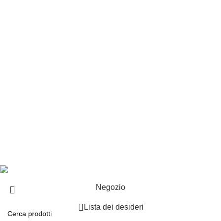
Customer service
Punti vendita
Esplosi
Contattaci
Resi
EXTRA
Brand
Offerte speciali
Copyright ©2025 B-Racing email
info@b-racing.it
Tel.
0584396052
- P.I 01705940466 - Webdesign
Gargano Adv
Negozio
Lista dei desideri