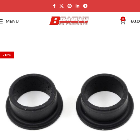
0
MENU
€
0.0
-10%