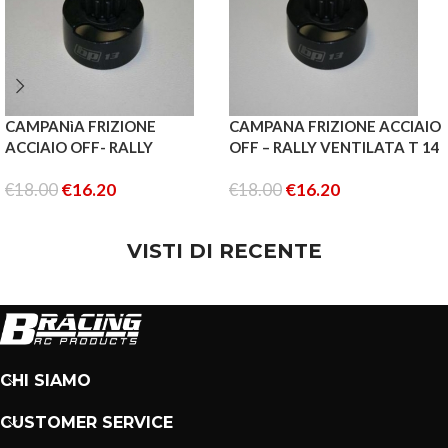
CAMPANìA FRIZIONE
CAMPANA FRIZIONE ACCIAIO
ACCIAIO OFF- RALLY
OFF – RALLY VENTILATA T 14
VENTILATA t 13
€
18.00
€
16.20
€
18.00
€
16.20
AGGIUNGI AL CARRELLO
AGGIUNGI AL CARRELLO
VISTI DI RECENTE
CHI SIAMO
CUSTOMER SERVICE