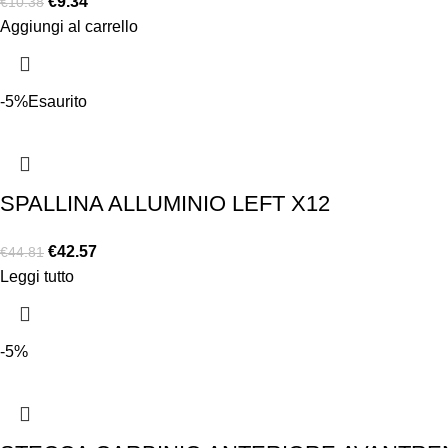
€
9.34
€
10.38
Aggiungi al carrello
-5%
Esaurito
SPALLINA ALLUMINIO LEFT X12
€
42.57
€
44.81
Leggi tutto
-5%