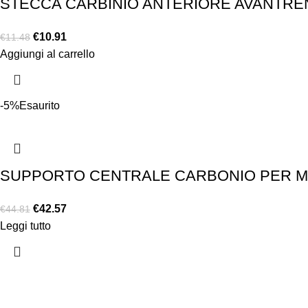
STECCA CARBINIO ANTERIORE AVANTRENO
€
10.91
€
11.48
Aggiungi al carrello
-5%
Esaurito
SUPPORTO CENTRALE CARBONIO PER MOL
€
42.57
€
44.81
Leggi tutto