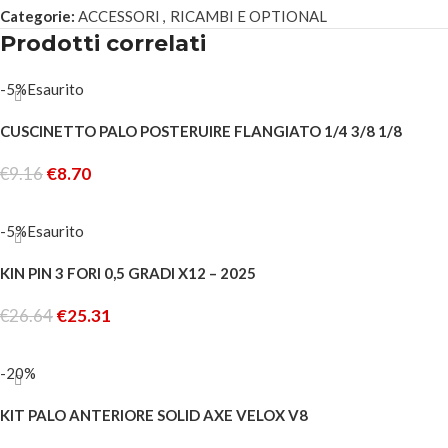
Categorie:
ACCESSORI
,
RICAMBI E OPTIONAL
Prodotti correlati
-5%
Esaurito
CUSCINETTO PALO POSTERUIRE FLANGIATO 1/4 3/8 1/8
€
9.16
€
8.70
LEGGI TUTTO
-5%
Esaurito
KIN PIN 3 FORI 0,5 GRADI X12 – 2025
€
26.64
€
25.31
LEGGI TUTTO
-20%
KIT PALO ANTERIORE SOLID AXE VELOX V8