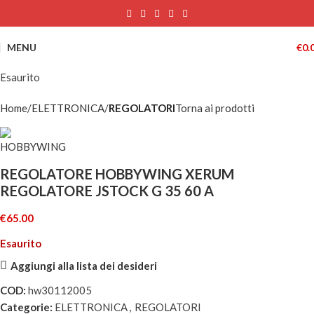
MENU
€
0.
Esaurito
Home
ELETTRONICA
REGOLATORI
Torna ai prodotti
REGOLATORE HOBBYWING XERUM
REGOLATORE JSTOCK G 35 60 A
€
65.00
Esaurito
Aggiungi alla lista dei desideri
COD:
hw30112005
Categorie:
ELETTRONICA
,
REGOLATORI