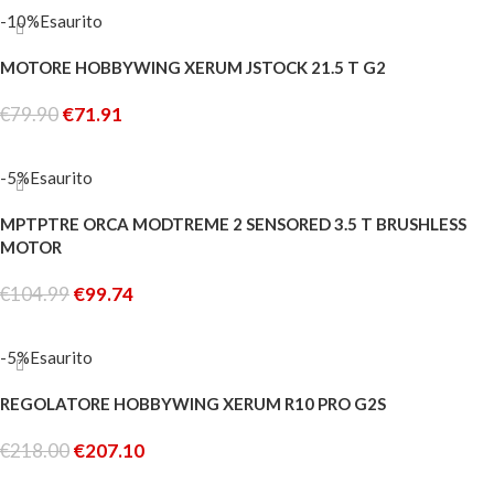
-10%
Esaurito
MOTORE HOBBYWING XERUM JSTOCK 21.5 T G2
€
79.90
€
71.91
LEGGI TUTTO
-5%
Esaurito
MPTPTRE ORCA MODTREME 2 SENSORED 3.5 T BRUSHLESS
MOTOR
€
104.99
€
99.74
LEGGI TUTTO
-5%
Esaurito
REGOLATORE HOBBYWING XERUM R10 PRO G2S
€
218.00
€
207.10
LEGGI TUTTO