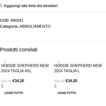
Aggiungi alla lista dei desideri
COD:
990541
Categoria:
ABBIGLIAMENTO
Prodotti correlati
-5%
-5%
HODDIE SHEPHERD NEW
HODDIE SHEPHERD NEW
ESAURITO
ESAURITO
2024 TAGLIA 4XL
2024 TAGLIA L
€
34.20
€
34.20
€
36.00
€
36.00
LEGGI TUTTO
LEGGI TUTTO