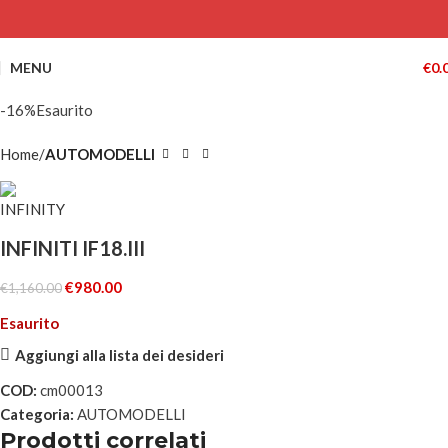
MENU
€
0.
-16%
Esaurito
Home
AUTOMODELLI
INFINITI IF18.III
€
980.00
€
1,160.00
Esaurito
Aggiungi alla lista dei desideri
COD:
cm00013
Categoria:
AUTOMODELLI
Prodotti correlati