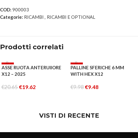
COD:
900003
Categorie:
RICAMBI
,
RICAMBI E OPTIONAL
Prodotti correlati
-5%
-5%
ASSE RUOTA ANTERUIIORE
PALLINE SFERICHE 6 MM
ESAURITO
X12 – 2025
WITH HEX X12
€
20.65
€
19.62
€
9.98
€
9.48
LEGGI TUTTO
AGGIUNGI AL CARRELLO
VISTI DI RECENTE