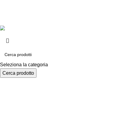
Privacy e cook
Copyright ©2025 B-Racing email
info@b-racing.it
Tel.
0584396
Seleziona la categoria
Cerca prodotto