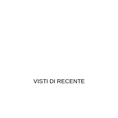
VISTI DI RECENTE
Customer service
Punti vendita
edizioni
Esplosi