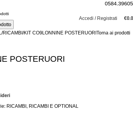
0584.3960
Accedi / Registrati
€
0.
odotto
L
RICAMBI
KIT CO9LONNINE POSTERUORI
Torna ai prodotti
NE POSTERUORI
ideri
ie:
RICAMBI
,
RICAMBI E OPTIONAL