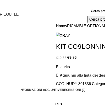
RIE
OUTLET
Cerca pr
Home
RICAMBI E OPTIONA
KIT CO9LONNI
€
9.86
€
10.38
Esaurito
Aggiungi alla lista dei des
COD:
HUDY 301336
Categor
INFORMAZIONI AGGIUNTIVE
RECENSIONI (0)
1/10