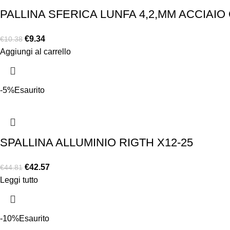
PALLINA SFERICA LUNFA 4,2,MM ACCIAIO
€
9.34
€
10.38
Aggiungi al carrello
-5%
Esaurito
SPALLINA ALLUMINIO RIGTH X12-25
€
42.57
€
44.81
Leggi tutto
-10%
Esaurito