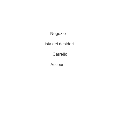
ie
Contattaci
Resi
052
- P.I 01705940466 - Webdesign
Gargano Adv
Negozio
Lista dei desideri
Carrello
Account