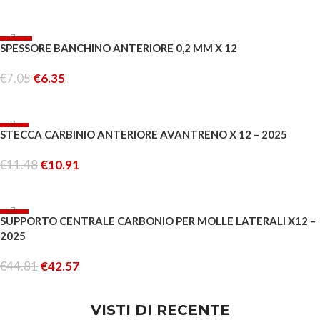
LEGGI TUTTO
-10%
SPESSORE BANCHINO ANTERIORE 0,2 MM X 12
ESAURITO
€
7.05
€
6.35
LEGGI TUTTO
-5%
STECCA CARBINIO ANTERIORE AVANTRENO X 12 – 2025
€
11.48
€
10.91
AGGIUNGI AL CARRELLO
-5%
SUPPORTO CENTRALE CARBONIO PER MOLLE LATERALI X12 –
ESAURITO
2025
€
44.81
€
42.57
LEGGI TUTTO
VISTI DI RECENTE