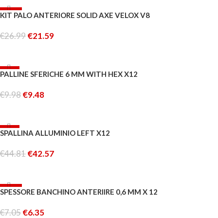
-20%
KIT PALO ANTERIORE SOLID AXE VELOX V8
€
26.99
€
21.59
AGGIUNGI AL CARRELLO
-5%
PALLINE SFERICHE 6 MM WITH HEX X12
€
9.98
€
9.48
AGGIUNGI AL CARRELLO
-5%
SPALLINA ALLUMINIO LEFT X12
ESAURITO
€
44.81
€
42.57
LEGGI TUTTO
-10%
SPESSORE BANCHINO ANTERIIRE 0,6 MM X 12
ESAURITO
€
7.05
€
6.35