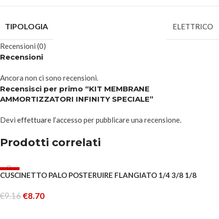
TIPOLOGIA
ELETTRICO
Recensioni (0)
Recensioni
Ancora non ci sono recensioni.
Recensisci per primo “KIT MEMBRANE
AMMORTIZZATORI INFINITY SPECIALE”
Devi
effettuare l’accesso
per pubblicare una recensione.
Prodotti correlati
-5%
CUSCINETTO PALO POSTERUIRE FLANGIATO 1/4 3/8 1/8
ESAURITO
€
9.16
€
8.70
LEGGI TUTTO