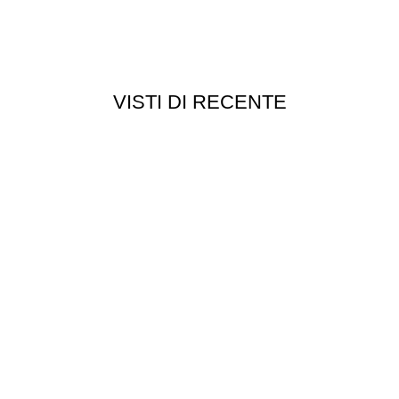
VISTI DI RECENTE
Customer service
Punti vendita
edizioni
Esplosi
ie
Contattaci
Resi
052
- P.I 01705940466 - Webdesign
Gargano Adv