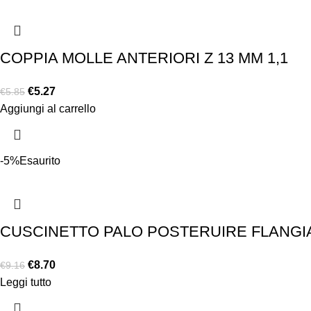
COPPIA MOLLE ANTERIORI Z 13 MM 1,1
€
5.27
€
5.85
Aggiungi al carrello
-5%
Esaurito
CUSCINETTO PALO POSTERUIRE FLANGIATO
€
8.70
€
9.16
Leggi tutto