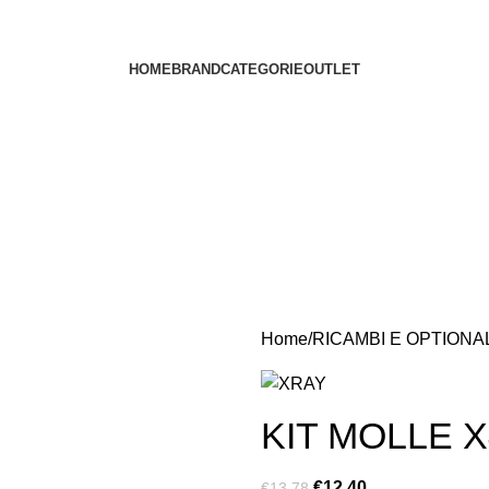
HOME
BRAND
CATEGORIE
OUTLET
Home
RICAMBI E OPTIONA
KIT MOLLE X
€
12.40
€
13.78