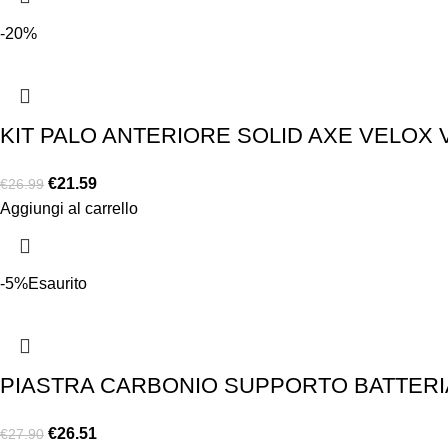
-20%
KIT PALO ANTERIORE SOLID AXE VELOX 
€
21.59
€
26.99
Aggiungi al carrello
-5%
Esaurito
PIASTRA CARBONIO SUPPORTO BATTERIA 
€
26.51
€
27.90