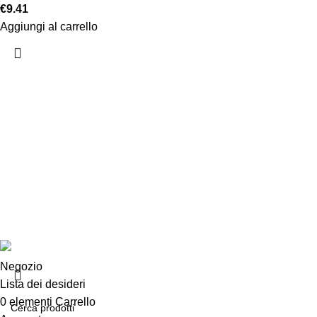
€
9.41
Aggiungi al carrello
Chi siamo
Chi siamo
Consegna e sp
Privacy e cook
Copyright ©2025 B-Racing email
info@b-racing.it
Tel.
0584396
Negozio
Lista dei desideri
0
elementi
Carrello