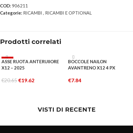
COD:
906211
Categorie:
RICAMBI
,
RICAMBI E OPTIONAL
Prodotti correlati
-5%
ASSE RUOTA ANTERUIIORE
BOCCOLE NAILON
ESAURITO
X12 – 2025
AVANTRENO X12 4 PX
€
20.65
€
19.62
€
7.84
LEGGI TUTTO
AGGIUNGI AL CARRELLO
VISTI DI RECENTE