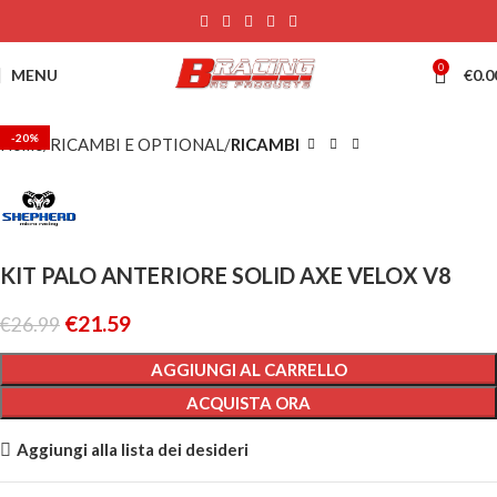
0
MENU
€
0.0
-20%
Home
RICAMBI E OPTIONAL
RICAMBI
KIT PALO ANTERIORE SOLID AXE VELOX V8
€
21.59
€
26.99
AGGIUNGI AL CARRELLO
ACQUISTA ORA
Aggiungi alla lista dei desideri