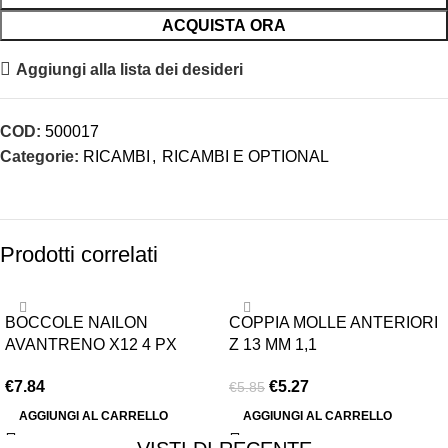
ACQUISTA ORA
Aggiungi alla lista dei desideri
COD:
500017
Categorie:
RICAMBI
,
RICAMBI E OPTIONAL
Prodotti correlati
-10%
BOCCOLE NAILON
COPPIA MOLLE ANTERIORI
AVANTRENO X12 4 PX
Z 13 MM 1,1
€
7.84
€
5.27
€
5.85
AGGIUNGI AL CARRELLO
AGGIUNGI AL CARRELLO