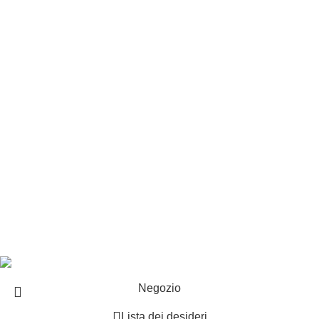
Privacy e cookie
Customer service
Punti vendita
Esplosi
Contattaci
Resi
EXTRA
Brand
Offerte speciali
Copyright ©2025 B-Racing email
info@b-racing.it
Tel.
0584396052
- P.I 01705940466 - Webdesign
Gargano Adv
Negozio
Lista dei desideri