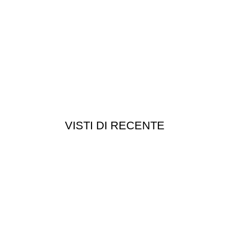
VISTI DI RECENTE
Chi siamo
Chi siamo
Consegna e spedizioni