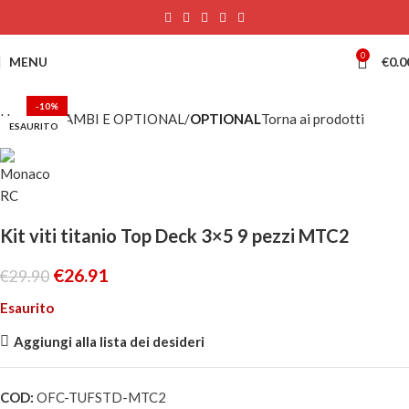
0
MENU
€
0.0
-10%
Home
RICAMBI E OPTIONAL
OPTIONAL
Torna ai prodotti
ESAURITO
Kit viti titanio Top Deck 3×5 9 pezzi MTC2
€
26.91
€
29.90
Esaurito
Aggiungi alla lista dei desideri
COD:
OFC-TUFSTD-MTC2