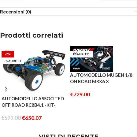
Recensioni (0)
Prodotti correlati
-7%
ESAURITO
ESAURITO
AUTOMODELLO MUGEN 1/8
ON ROAD MRX6 X
€
729.00
AUTOMODELLO ASSOCITED
LEGGI TUTTO
OFF ROAD RC8B4.1 -KIT-
NITRO
€
699.00
€
650.07
LEGGI TUTTO
VISTI DI RECENTE