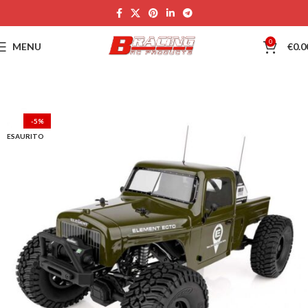
0
MENU
€
0.0
-5%
ESAURITO