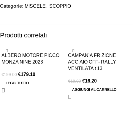
Categorie:
MISCELE
,
SCOPPIO
Prodotti correlati
-10%
-10%
ALBERO MOTORE PICCO
CAMPANìA FRIZIONE
ESAURITO
MONZA NINE 2023
ACCIAIO OFF- RALLY
VENTILATA t 13
€
179.10
€
199.00
€
16.20
€
18.00
LEGGI TUTTO
AGGIUNGI AL CARRELLO