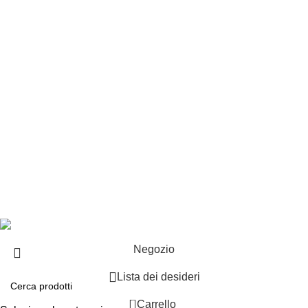
Customer service
Punti vendita
Esplosi
Contattaci
Resi
EXTRA
Brand
Offerte speciali
Copyright ©2025 B-Racing email
info@b-racing.it
Tel.
0584396052
- P.I 01705940466 - Webdesign
Gargano Adv
Negozio
Lista dei desideri
0
Carrello