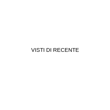
VISTI DI RECENTE
Chi siamo
Chi siamo
Consegna e spedizioni
Privacy e cookie