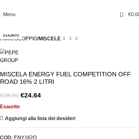
0
Menu
€
0.0
-12%
ESAURITO
Home
SCOPPIO
MISCELE
MISCELA ENERGY FUEL COMPETITION OFF
ROAD 16% 2 LITRI
€
24.64
€
28.00
Esaurito
Aggiungi alla lista dei desideri
COD:
ENY162O