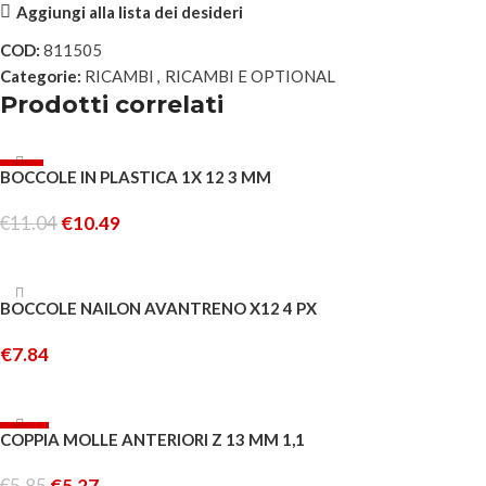
Aggiungi alla lista dei desideri
COD:
811505
Categorie:
RICAMBI
,
RICAMBI E OPTIONAL
Prodotti correlati
-5%
BOCCOLE IN PLASTICA 1X 12 3 MM
€
11.04
€
10.49
AGGIUNGI AL CARRELLO
BOCCOLE NAILON AVANTRENO X12 4 PX
€
7.84
AGGIUNGI AL CARRELLO
-10%
COPPIA MOLLE ANTERIORI Z 13 MM 1,1
€
5.85
€
5.27