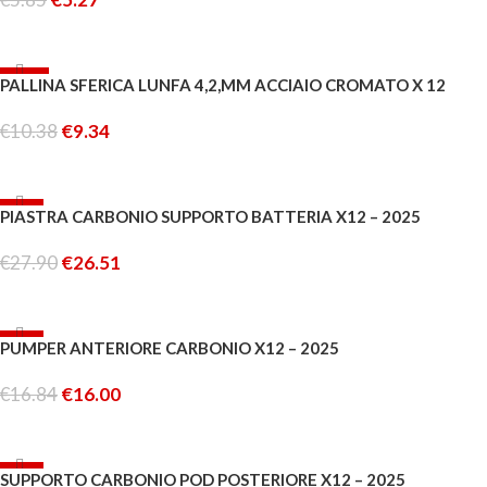
AGGIUNGI AL CARRELLO
-10%
PALLINA SFERICA LUNFA 4,2,MM ACCIAIO CROMATO X 12
€
10.38
€
9.34
AGGIUNGI AL CARRELLO
-5%
PIASTRA CARBONIO SUPPORTO BATTERIA X12 – 2025
ESAURITO
€
27.90
€
26.51
LEGGI TUTTO
-5%
PUMPER ANTERIORE CARBONIO X12 – 2025
€
16.84
€
16.00
AGGIUNGI AL CARRELLO
-5%
SUPPORTO CARBONIO POD POSTERIORE X12 – 2025