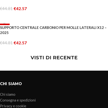
€
44.81
€
42.57
AGGIUNGI AL CARRELLO
-5%
SUPPORTO CENTRALE CARBONIO PER MOLLE LATERALI X12 –
ESAURITO
2025
€
44.81
€
42.57
LEGGI TUTTO
VISTI DI RECENTE
CHI SIAMO
Chi siamo
Consegna e spedizioni
Privacy e cookie