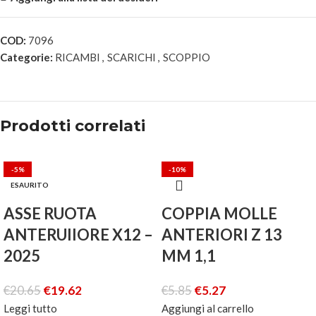
COD:
7096
Categorie:
RICAMBI
,
SCARICHI
,
SCOPPIO
Prodotti correlati
-5%
-10%
ESAURITO
ASSE RUOTA
COPPIA MOLLE
ANTERUIIORE X12 –
ANTERIORI Z 13
2025
MM 1,1
€
20.65
€
19.62
€
5.85
€
5.27
Leggi tutto
Aggiungi al carrello