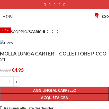
0
MENU
€
0.0
-10%
Home
SCOPPIO
SCARICHI
MOLLA LUNGA CARTER – COLLETTORE PICCO
21
€
4.95
€
5.50
AGGIUNGI AL CARRELLO
ACQUISTA ORA
Aggiungi alla lista dei desideri