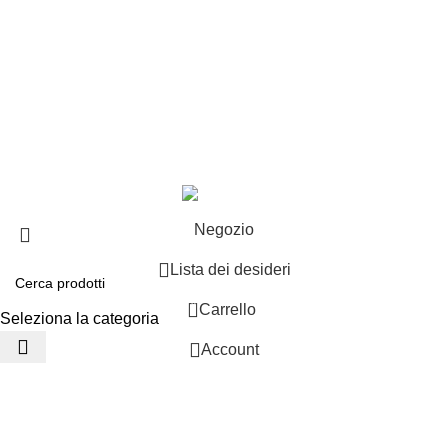
EXTRA
Brand
Offerte speciali
Copyright ©2025 B-Racing email
info@b-racing.it
Tel.
0584396052
- P.I 01705940466 - Webdesign
Gargano Adv
Negozio
Lista dei desideri
0
Carrello
Seleziona la categoria
Account