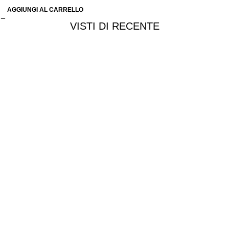
AGGIUNGI AL CARRELLO
VISTI DI RECENTE
Chi siamo
Chi siamo
Consegna e spedizioni
Privacy e cookie
Customer service
Punti vendita
Esplosi
Contattaci
Resi